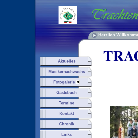
Herzlich Willkomm
TRA
Aktuelles
Musikernachwuchs
Fotogalerie
Gästebuch
Termine
Kontakt
Chronik
Links